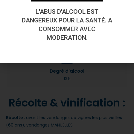
L'ABUS D'ALCOOL EST
Température
DANGEREUX POUR LA SANTÉ. A
10° à 13 °
CONSOMMER AVEC
MODERATION.
Degré d'alcool
13.5
Récolte & vinification :
Récolte :
avant les vendanges de vignes les plus vieilles
(60 ans), vendanges MANUELLES.