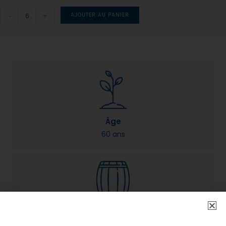
-
+
AJOUTER AU PANIER
Âge
60 ans
Rendement
25 à 40hl/ha​