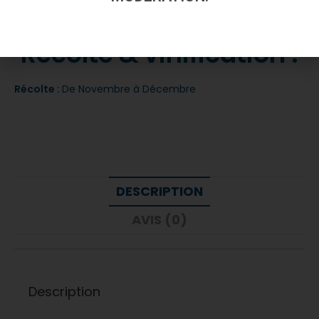
Récolte & vinification :
Récolte :
De Novembre à Décembre
DESCRIPTION
AVIS (0)
Description