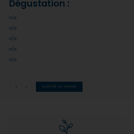
Dégustation :
n/a
n/a
n/a
n/a
n/a
-
+
AJOUTER AU PANIER