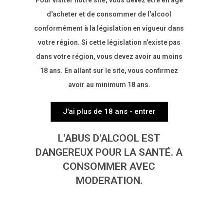
Pour visiter notre site, vous devez être en âge
d'acheter et de consommer de l'alcool
(+33) 04 94 86 40 90
conformément à la législation en vigueur dans
votre région. Si cette législation n'existe pas
EN DIRECT DE LA PROPRIÉTÉ
dans votre région, vous devez avoir au moins
18 ans. En allant sur le site, vous confirmez
avoir au minimum 18 ans.
J'ai plus de 18 ans - entrer
L'ABUS D'ALCOOL EST
DANGEREUX POUR LA SANTÉ. A
4476 Route de Barjols
83143 Le Val
CONSOMMER AVEC
FRANCE
MODERATION.
Suivez nous